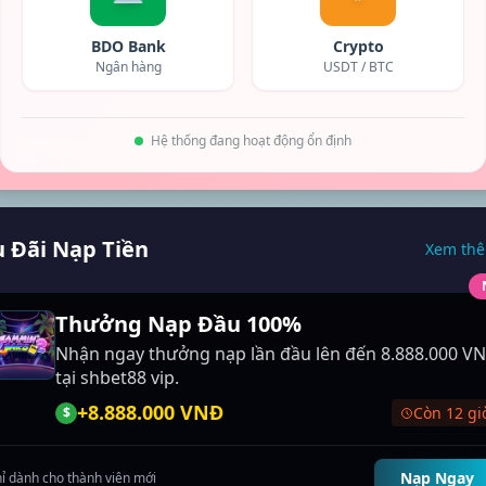
BDO Bank
Crypto
Ngân hàng
USDT / BTC
Hệ thống đang hoạt động ổn định
 Đãi Nạp Tiền
Xem th
Thưởng Nạp Đầu 100%
Nhận ngay thưởng nạp lần đầu lên đến 8.888.000 V
tại shbet88 vip.
+8.888.000 VNĐ
Còn 12 gi
$
Nạp Ngay
ỉ dành cho thành viên mới