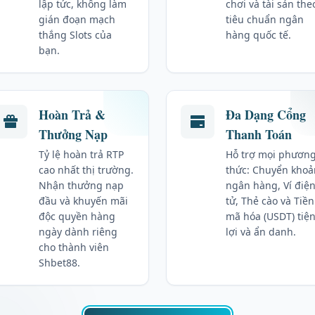
lập tức, không làm
chơi và tài sản the
gián đoạn mạch
tiêu chuẩn ngân
thắng Slots của
hàng quốc tế.
bạn.
Hoàn Trả &
Đa Dạng Cổng
Thưởng Nạp
Thanh Toán
Tỷ lệ hoàn trả RTP
Hỗ trợ mọi phươn
cao nhất thị trường.
thức: Chuyển khoả
Nhận thưởng nạp
ngân hàng, Ví điệ
đầu và khuyến mãi
tử, Thẻ cào và Tiền
độc quyền hàng
mã hóa (USDT) tiệ
ngày dành riêng
lợi và ẩn danh.
cho thành viên
Shbet88.