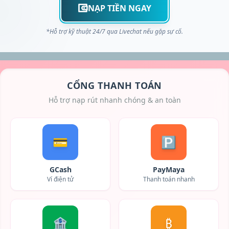
NẠP TIỀN NGAY
*Hỗ trợ kỹ thuật 24/7 qua Livechat nếu gặp sự cố.
CỔNG THANH TOÁN
Hỗ trợ nạp rút nhanh chóng & an toàn
💳
🅿️
GCash
PayMaya
Ví điện tử
Thanh toán nhanh
🏦
₿