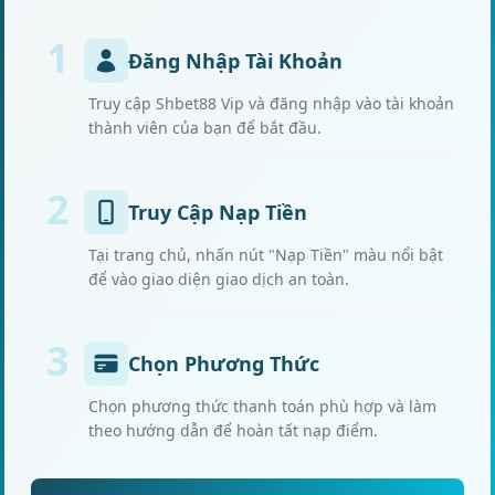
1
Đăng Nhập Tài Khoản
Truy cập Shbet88 Vip và đăng nhập vào tài khoản
thành viên của bạn để bắt đầu.
2
Truy Cập Nạp Tiền
Tại trang chủ, nhấn nút "Nạp Tiền" màu nổi bật
để vào giao diện giao dịch an toàn.
3
Chọn Phương Thức
Chọn phương thức thanh toán phù hợp và làm
theo hướng dẫn để hoàn tất nạp điểm.