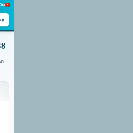
🇻🇳
Gia
ký
88
An
i