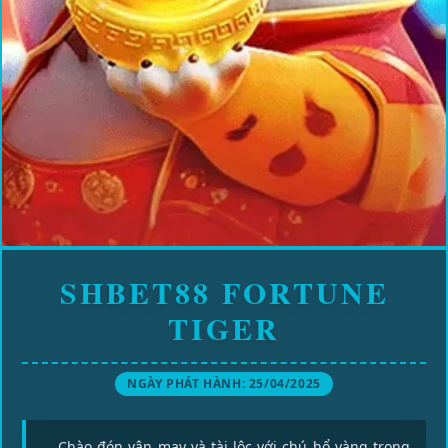
SHBET88 FORTUNE
TIGER
NGÀY PHÁT HÀNH: 25/04/2025
Chào đón vận may và tài lộc với chú hổ vàng trong