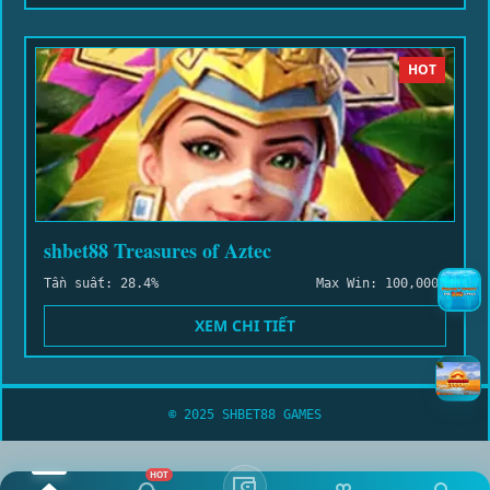
HOT
shbet88 Treasures of Aztec
Tần suất: 28.4%
Max Win: 100,000x
XEM CHI TIẾT
Mở trò
© 2025 SHBET88 GAMES
HOT