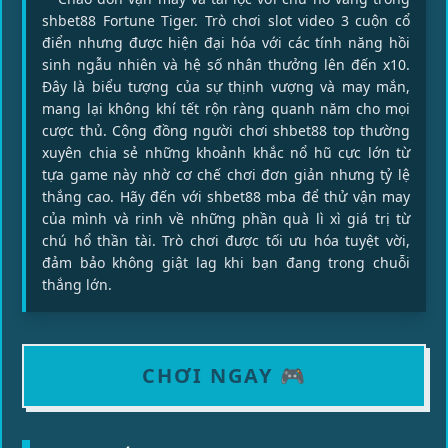
shbet88 Fortune Tiger. Trò chơi slot video 3 cuộn cổ
điển nhưng được hiện đại hóa với các tính năng hồi
sinh ngẫu nhiên và hệ số nhân thưởng lên đến x10.
Đây là biểu tượng của sự thịnh vượng và may mắn,
mang lại không khí tết rộn ràng quanh năm cho mọi
cược thủ. Cộng đồng người chơi shbet88 top thường
xuyên chia sẻ những khoảnh khắc nổ hũ cực lớn từ
tựa game này nhờ cơ chế chơi đơn giản nhưng tỷ lệ
thắng cao. Hãy đến với shbet88 mba để thử vận may
của mình và rinh về những phần quà lì xì giá trị từ
chú hổ thần tài. Trò chơi được tối ưu hóa tuyệt vời,
đảm bảo không giật lag khi bạn đang trong chuỗi
thắng lớn.
CHƠI NGAY 🎮